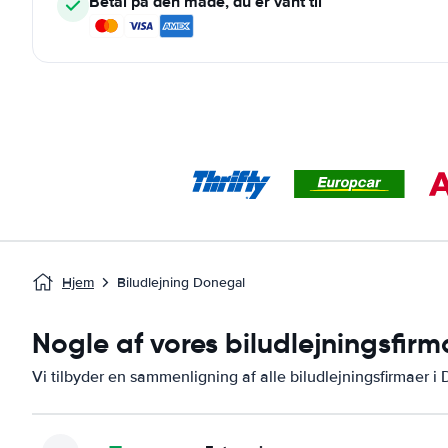
Betal på den måde, du er vant til
Hjem
Biludlejning Donegal
Nogle af vores biludlejningsfir
Vi tilbyder en sammenligning af alle biludlejningsfirmaer i