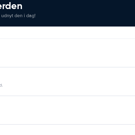
verden
 udnyt den i dag!
d.