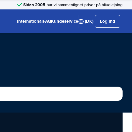
Siden 2005
har vi sammenlignet priser på biludlejning
International
FAQ
Kundeservice
(DK)
Log ind