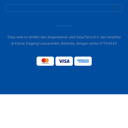
Situs web ini dimiliki dan dioperasikan oleh EasyTerra B.V. dan terdaftar
di Kamar Dagang Leeuwarden, Belanda, dengan nomor 01104443