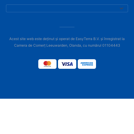
Acest site web este deținut și operat de EasyTerra B.V. și înregistrat la
Camera de Comerț Leeuwarden, Olanda, cu numărul 01104443