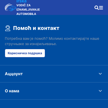
Irska
VODIČ ZA
IZNAMLJIVANJE
AUTOMOBILA
Помоћ и контакт
Потребна вам је помоћ? Молимо контактирајте наше
стручњаке за изнајмљивање.
Корисничка подршка
Аццоунт
О нама