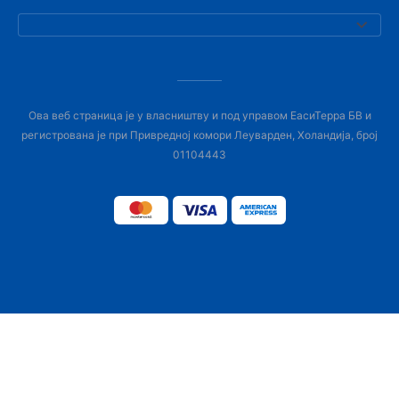
Ова веб страница је у власништву и под управом ЕасиТерра БВ и
регистрована је при Привредној комори Леуварден, Холандија, број
01104443