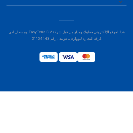
هذا الموقع الإلكتروني مملوك ومدار من قبل شركة EasyTerra B.V. ومسجل لدى
غرفة التجارة ليوواردن، هولندا، رقم 01104443