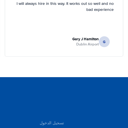
I will always hire in this way. It works out so well and no
bad experience
Gary J Hamilton
G
Dublin Airport
تسجيل الدخول