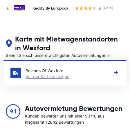
Keddy By Europcar
8
(4319)
Ke
Karte mit Mietwagenstandorten
in Wexford
Sehen Sie sich unsere wichtigsten Autovermietungen in
Wexford an
Bolands Of Wexford
Auf der Karte anzeigen
Autovermietung Bewertungen
9.1
Kunden bewerten uns mit einer 9.1/10 aus
insgesamt 12842 Bewertungen