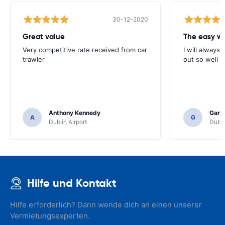
30-12-2020
Great value
Very competitive rate received from car
I will always 
trawler
out so well 
Anthony Kennedy
Gary 
A
G
Dublin Airport
Dubli
Hilfe und Kontakt
Hilfe erforderlich? Dann wende dich an einen unserer
Vermietungsexperten.