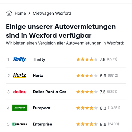
Home
Mietwagen Wexford
Einige unserer Autovermietungen
sind in Wexford verfügbar
Wir bieten einen Vergleich aller Autovermietungen in Wexford:
Thrifty
7.6
(6971)
Ke
Hertz
6.9
(8812)
Ke
Dollar Rent a Car
7.6
(5291)
Ke
Europcar
8.3
(10251)
Ke
Enterprise
8.6
(2409)
Ke