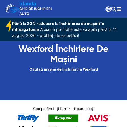
Irlanda
GHID DE INCHIRIERI
AUTO
Până la 20% reducere la închirierea de mașini în
întreaga lume
Această promoție este valabilă până la 11
august 2026 - profitați de ea astăzi!
Wexford Închiriere De
Maşini
Căutați mașini de închiriat în Wexford
Comparăm toți furnizorii cunoscuți