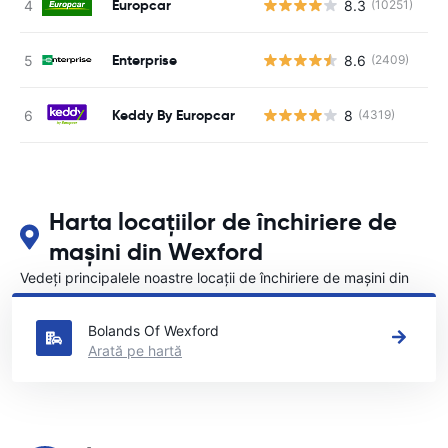
Europcar
8.3
(10251)
Nu
Enterprise
8.6
(2409)
Nu
Keddy By Europcar
8
(4319)
Nu
Harta locațiilor de închiriere de
mașini din Wexford
Vedeți principalele noastre locații de închiriere de mașini din
Wexford
Bolands Of Wexford
Arată pe hartă