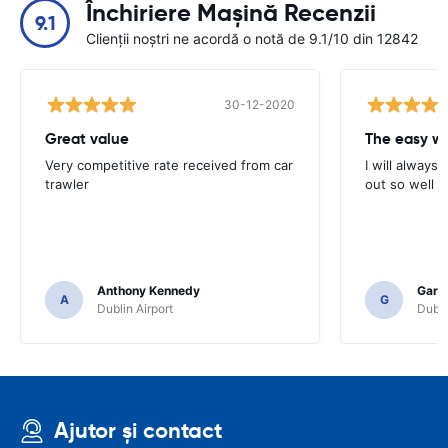
Închiriere Mașină Recenzii
9.1
Clienții noștri ne acordă o notă de 9.1/10 din 12842
30-12-2020
Great value
Very competitive rate received from car
I will always 
trawler
out so well 
Anthony Kennedy
Gary 
A
G
Dublin Airport
Dubli
Ajutor și contact