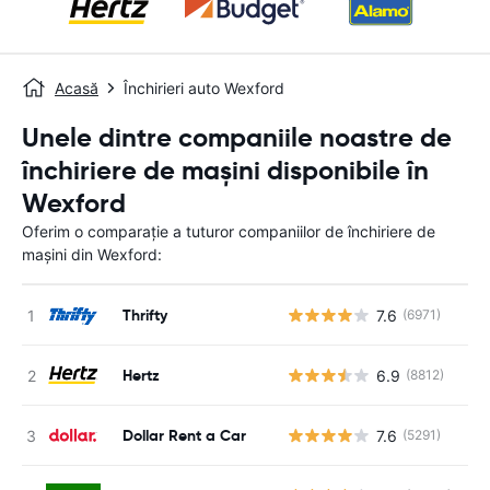
Acasă
Închirieri auto Wexford
Unele dintre companiile noastre de
închiriere de mașini disponibile în
Wexford
Oferim o comparație a tuturor companiilor de închiriere de
mașini din Wexford:
Thrifty
7.6
(6971)
Nu
Hertz
6.9
(8812)
Nu
Dollar Rent a Car
7.6
(5291)
Nu