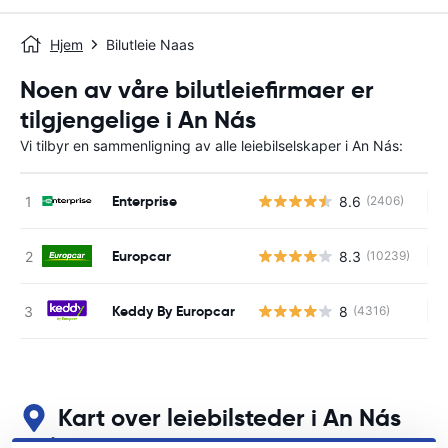
Hjem
Bilutleie Naas
Noen av våre bilutleiefirmaer er
tilgjengelige i An Nás
Vi tilbyr en sammenligning av alle leiebilselskaper i An Nás:
Enterprise
8.6
(2406)
In
Europcar
8.3
(10239)
In
Keddy By Europcar
8
(4316)
In
Kart over leiebilsteder i An Nás
Se våre viktigste bilutleiesteder i An Nás