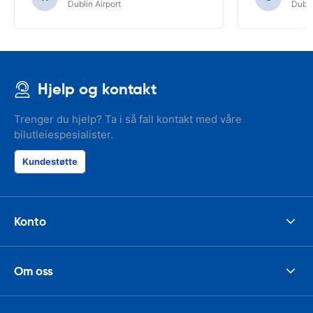
Dublin Airport
Dubli
Hjelp og kontakt
Trenger du hjelp? Ta i så fall kontakt med våre
bilutleiespesialister.
Kundestøtte
Konto
Om oss