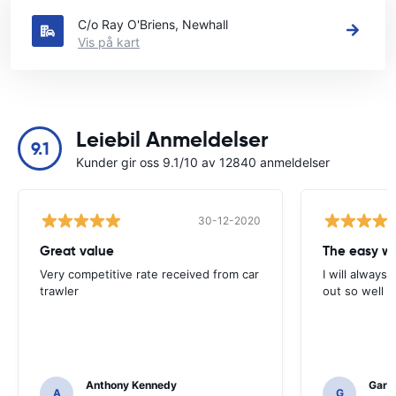
C/o Ray O'Briens, Newhall
Vis på kart
Leiebil Anmeldelser
9.1
Kunder gir oss 9.1/10 av 12840 anmeldelser
30-12-2020
Great value
Very competitive rate received from car
I will always 
trawler
out so well 
Anthony Kennedy
Gary 
A
G