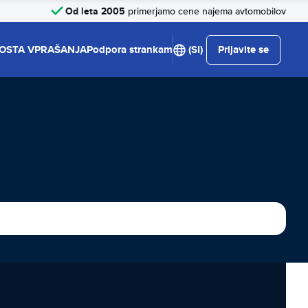
Od leta 2005
primerjamo cene najema avtomobilov
OSTA VPRAŠANJA
Podpora strankam
(SI)
Prijavite se