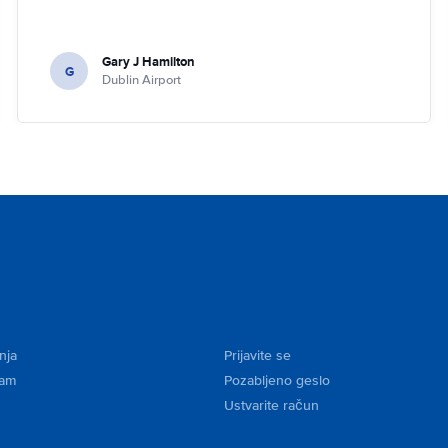
Gary J Hamilton
G
Dublin Airport
nja
Prijavite se
kam
Pozabljeno geslo
Ustvarite račun