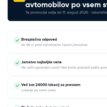
avtomobilov po vsem s
Ta promocija velja do 11. avgust 2026 - izkoristit
Brezplačna odpoved
do 48 ur pred načrtovanim časom prevzema
Jamstvo najboljše cene
Ste našli ugodnejšo ceno? Vam bomo pripravili boljšo pon
Več kot 24000 lokacij za prevzem
Lokacije po vsem svetu