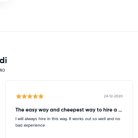
di
840
24-12-2020
The easy way and cheepest way to hire a car
I will always hire in this way. It works out so well and no
bad experience