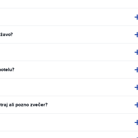
ržavo?
hotelu?
traj ali pozno zvečer?