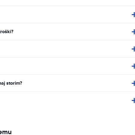
troški?
naj storim?
jemu