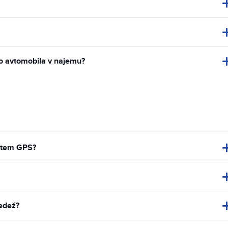
ijo avtomobila v najemu?
istem GPS?
sedež?