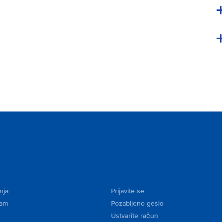
nja
Prijavite se
kam
Pozabljeno geslo
Ustvarite račun