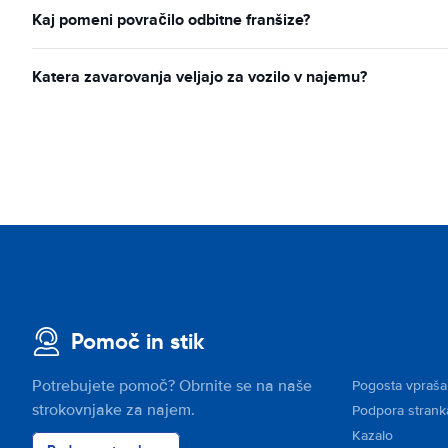
Kaj pomeni povračilo odbitne franšize?
Katera zavarovanja veljajo za vozilo v najemu?
Pomoč in stik
Potrebujete pomoč? Obrnite se na naše
Pogosta vpraša
strokovnjake za najem.
Podpora stran
Kazalo