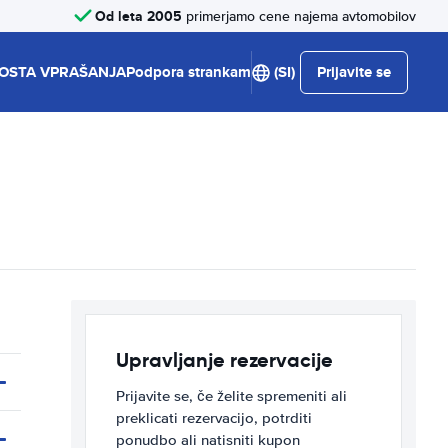
Od leta 2005
primerjamo cene najema avtomobilov
OSTA VPRAŠANJA
Podpora strankam
(SI)
Prijavite se
Upravljanje rezervacije
Prijavite se, če želite spremeniti ali
preklicati rezervacijo, potrditi
ponudbo ali natisniti kupon