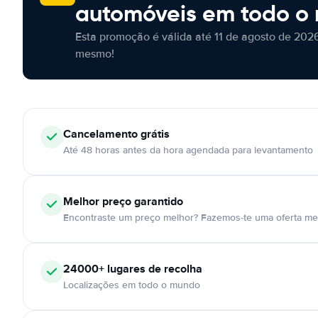
automóveis em todo o
Esta promoção é válida até 11 de agosto de 2026
mesmo!
Cancelamento
grátis
Até 48 horas antes da hora agendada para levantamento
Melhor preço garantido
Encontraste um preço melhor? Fazemos-te uma oferta mel
24000+
lugares de recolha
Localizações em todo o mundo