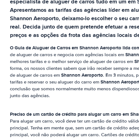
especialista de aluguer de carros tudo em um
em
Apresentamos as tarifas das agências líder em al
Shannon Aeroporto
, deixamo-lo escolher o seu car
real. Decida junto de quem pretende efetuar a res
preços e as opções da frota das agências locais de
O Guia de Aluguer de Carros em
Shannon Aeroporto
lida c
Shann
de aluguer de carros e negocia com agências locais em
S
melhores tarifas e o melhor serviço de aluguer de carros em
forma, os nossos clientes sabem que irão receber sempre a mel
Shannon Aeroporto
de aluguer de carros em
. Em 3 minutos, 
Shannon Aeropor
tarifas e reservar o seu aluguer do carro em
conclusão que somos normalmente muito menos dispendiosos 
junto das agências.
Preciso de um cartão de crédito para alugar um carro em
Sha
Para alugar um carro, você deve ter um cartão de crédito vál
principal. Tenha em mente que, sem um cartão de crédito ad
principal, você não poderá alugar um carro. Cartões de crédit