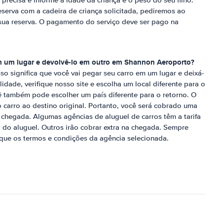
 precisa e informe a idade da criança e o peso do seu filho.
serva com a cadeira de criança solicitada, pediremos ao
 sua reserva. O pagamento do serviço deve ser pago na
m um lugar e devolvê-lo em outro em
Shannon Aeroporto
?
sso significa que você vai pegar seu carro em um lugar e deixá-
lidade, verifique nosso site e escolha um local diferente para o
ê também pode escolher um país diferente para o retorno. O
 carro ao destino original. Portanto, você será cobrado uma
chegada. Algumas agências de aluguel de carros têm a tarifa
do aluguel. Outros irão cobrar extra na chegada. Sempre
que os termos e condições da agência selecionada.