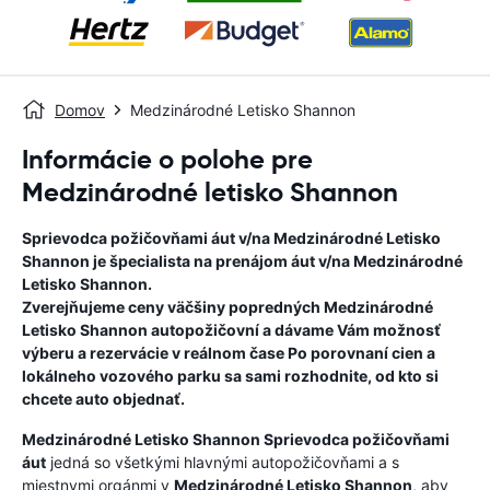
Domov
Medzinárodné Letisko Shannon
Informácie o polohe pre
Medzinárodné letisko Shannon
Sprievodca požičovňami áut v/na
Medzinárodné Letisko
Shannon
je špecialista na prenájom áut v/na
Medzinárodné
Letisko Shannon
.
Zverejňujeme ceny väčšiny popredných
Medzinárodné
Letisko Shannon
autopožičovní a dávame Vám možnosť
výberu a rezervácie v reálnom čase Po porovnaní cien a
lokálneho vozového parku sa sami rozhodnite, od kto si
chcete auto objednať.
Medzinárodné Letisko Shannon
Sprievodca požičovňami
áut
jedná so všetkými hlavnými autopožičovňami a s
miestnymi orgánmi v
Medzinárodné Letisko Shannon
, aby