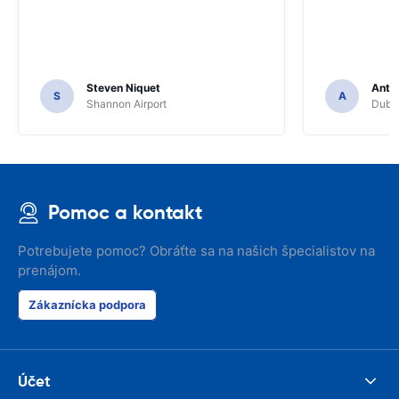
Steven Niquet
Anth
S
A
Shannon Airport
Dubli
Pomoc a kontakt
Potrebujete pomoc? Obráťte sa na našich špecialistov na
prenájom.
Zákaznícka podpora
Účet