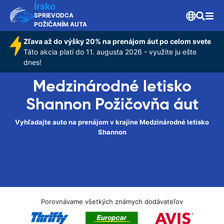
Írsko
SPRIEVODCA
POŽIČANÍM AUTA
Zľava až do výšky 20% na prenájom áut po celom svete
Táto akcia platí do 11. augusta 2026 - využite ju ešte
dnes!
Medzinárodné letisko
Shannon Požičovňa áut
Vyhľadajte auto na prenájom v krajine Medzinárodné letisko
Shannon
Porovnávame všetkých známych dodávateľov