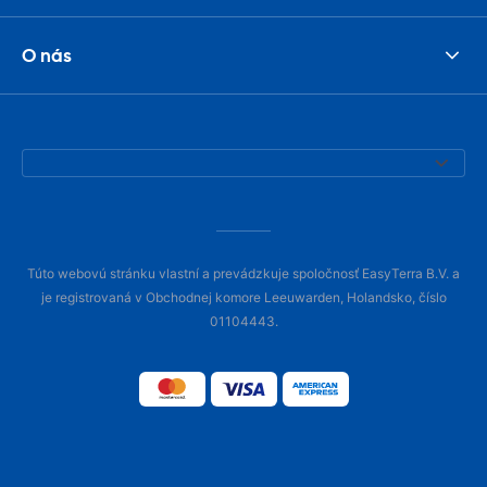
O nás
Túto webovú stránku vlastní a prevádzkuje spoločnosť EasyTerra B.V. a
je registrovaná v Obchodnej komore Leeuwarden, Holandsko, číslo
01104443.