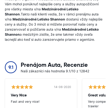
Vám mohol ponúknuť najlepšie ceny a služby autopožičovní
pre všetky miesta v/na
Medzinárodné Letisko
Shannon
.Takto naši klienti vedia, že v rámci prenájmu auta
v/na
Medzinárodné Letisko Shannon
dostanú vždy najlepšie
ceny a služby. Do 3 minút si môžete porovnať naše ceny a
zarezervovať si požičanie auta v/na
Medzinárodné Letisko
Shannon
a medzitým zistíte, že sme takmer vždy oveľa
lacnejší ako keď si auto zarezervujete priamo v agentúre.
Prenájom Auta, Recenzie
9.1
Naši zákazníci nás hodnotia 9.1/10 z 12842
14-06-2020
Very Nice
Great valu
Fast and very nice!
Very competit
trawler