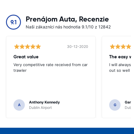
Prenájom Auta, Recenzie
9.1
Naši zákazníci nás hodnotia 9.1/10 z 12842
30-12-2020
Great value
Very competitive rate received from car
I will always 
trawler
out so well 
Anthony Kennedy
Gary 
A
G
Dublin Airport
Dubli