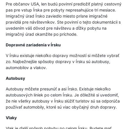
Pre občanov USA, len budú povinní predložiť platný cestovný
pas pre vstup Írska pre pobyty nepresahujúce tri mesiace.
Imigračný úrad Írsko zaviedlo miesto prísne imigračné
pravidlá pre návštevníkov. Ste povinní o tejto dokumentácii s
uvedením váš dôvod pre návštevu a dĺžky pobytu na
imigračný úrad okamžite po príchode.
Dopravné zariadenia v Írsku
V Írsku existuje niekoľko dopravy možností si môžete vybrať
zo. Najbežnejšie spôsoby dopravy v Írsku sú autobusy,
automobilov a vlakov.
Autobusy
Autobusy môžete presunúť a asi Írsko. Existuje niekoľko
autobusových liniek po celom Írsku. Je dôležité si uvedomiť,
že nie všetky autobusy v Írsku slúžiť turistov sú sa odporúča
používať automobily, ktoré sú viac obyčajný druh dopravy.
Vlaky
Vlak je ďalší spôsob pohybu po celom Írsku. Budete mať