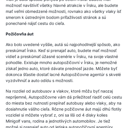
možnosť navštíviť všetky hlavné atrakcie v Írsku, ale budete
mať veľmi obmedzené možnosti, rovnako ako všetky vlaky ísť
smerom k ústredným bodom príťažlivosti stránok a sú
ponechané nájsť cestu do cieľa.
Požičovňa áut
Ako bolo uvedené vyššie, autá sú najpohodlnejší spôsob, ako
preskúmať Írsko. Keď si prenajať auto, budete mať možnosť
vidieť a preskúmať úžasné scenérie v Írsku, na svoje vlastné
pohodlie. Existuje mnoho autopožičovní v Írsku, je nemožné
získať jedno auto, ktoré dávate prednosť jazde. Môžete byť
dokonca šťastie dostať lacné Autopožičovne agentúr s skvelé
vyzdvihnúť a auto odídu s možnosti.
Na rozdiel od autobusov a vlakov, ktoré môžu byť naozaj
nepríjemné, Autopožičovne vám dá príležitosť riadiť celú cestu
do miesta bez nutnosti prepínať autobusy alebo vlaky, aby na
dosiahnutie vášho cieľa. Rôzne požičovne áut majú dlhú flotily
vozidiel si môžete vybrať z, oni sa líši od 4 disky kolies
Minigolf vans, rodina a jednotlivých automobilov. Je tiež
možné si prenajať auto od letiska autopožičovní agentúry.