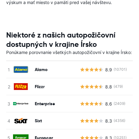
výskum a mať miesto v pamäti pred vašej návštevu.
Niektoré z našich autopožičovní
dostupných v krajine Írsko
Ponúkame porovnanie všetkých autopožičovní v krajine Írsko:
Alamo
8.9
(10701)
Flizzr
8.8
(479)
Enterprise
8.6
(2409)
Sixt
8.3
(4356)
Europcar
8.3
(10251)