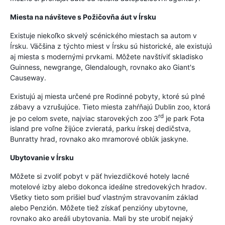
Miesta na návšteve s Požičovňa áut v Írsku
Existuje niekoľko skvelý scénického miestach sa autom v
Írsku. Väčšina z týchto miest v Írsku sú historické, ale existujú
aj miesta s modernými prvkami. Môžete navštíviť skladisko
Guinness, newgrange, Glendalough, rovnako ako Giant's
Causeway.
Existujú aj miesta určené pre Rodinné pobyty, ktoré sú plné
zábavy a vzrušujúce. Tieto miesta zahŕňajú Dublin zoo, ktorá
rd
je po celom svete, najviac starovekých zoo 3
je park Fota
island pre voľne žijúce zvieratá, parku írskej dedičstva,
Bunratty hrad, rovnako ako mramorové oblúk jaskyne.
Ubytovanie v Írsku
Môžete si zvoliť pobyt v päť hviezdičkové hotely lacné
motelové izby alebo dokonca ideálne stredovekých hradov.
Všetky tieto som prišiel buď vlastným stravovaním základ
alebo Penzión. Môžete tiež získať penzióny ubytovne,
rovnako ako areáli ubytovania. Mali by ste urobiť nejaký