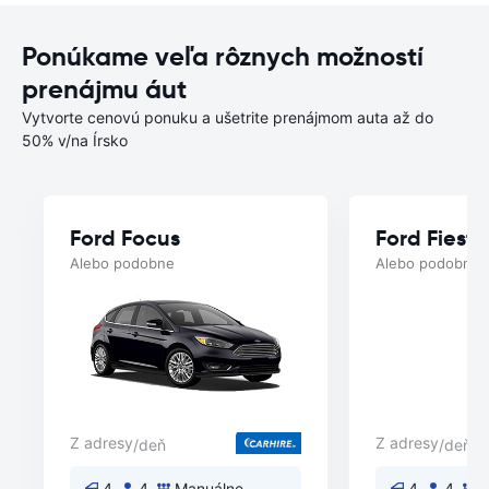
Ponúkame veľa rôznych možností
prenájmu áut
Vytvorte cenovú ponuku a ušetrite prenájmom auta až do
50% v/na Írsko
Ford Focus
Ford Fiesta
Alebo podobne
Alebo podobne
Z adresy
Z adresy
/deň
/deň
4
4
Manuálne
4
4
M