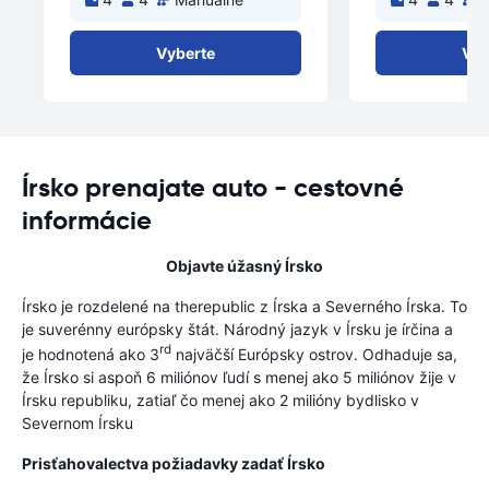
Vyberte
Vyb
Írsko prenajate auto - cestovné
informácie
Objavte úžasný Írsko
Írsko je rozdelené na therepublic z Írska a Severného Írska. To
je suverénny európsky štát. Národný jazyk v Írsku je írčina a
rd
je hodnotená ako 3
najväčší Európsky ostrov. Odhaduje sa,
že Írsko si aspoň 6 miliónov ľudí s menej ako 5 miliónov žije v
Írsku republiku, zatiaľ čo menej ako 2 milióny bydlisko v
Severnom Írsku
Prisťahovalectva požiadavky zadať Írsko