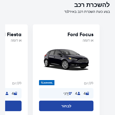
להשכרת רכב
בצע כעת השכרת רכב באירלנד
rd Fiesta
Ford Focus
או דומה
או דומה
מִן
מִן
/יום
/יום
4
4
יָדָנִי
4
4
לִבחוֹר