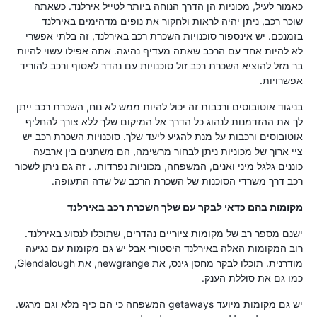
כאמור לעיל, מכוניות הן הדרך הנוחה ביותר לטייל אירלנד. כשאתה
שוכר רכב, ניתן יהיה לראות ולחקור את נופים מדהימים באירלנד
בזמנכם. יש אינספור סוכנויות השכרת רכב באירלנד, זה בלתי אפשרי
לא להיות אחד עם הרכב שאתה מעדיף נהיגה. אתה אפילו עשוי להיות
בר מזל להוציא השכרת רכב זול סוכנויות עם נהדר לאסוף ורכב להוריד
אפשרויות.
בניגוד אוטובוסים ורכבות זה יכול להיות ממש לא נוח, השכרת רכב ייתן
לך את ההזדמנות לנהוג כל הדרך אל המיקום שלך ללא צורך להחליף
אוטובוסים ורכבות על מנת להגיע ליעד שלך. סוכנויות השכרת רכב יש
ציי ארוך של מכוניות ניתן לבחור מרשימה, הם משתנים בין ארבעה
כוננים גלגל מיני ואנים, המשפחה, מכוניות נפרדות. . זה גם ניתן לשכור
רכב דרך משרדי הסוכנות של השכרת הרכב של שדה התעופה.
מקומות בהם כדאי לבקר עם שלך השכרת רכב באירלנד
ישנם מספר רב של מקומות ציוריים נהדרים, שתוכלו לנסוע באירלנד.
רוב המקומות האלה באירלנד היסטורי אבל יש גם מקומות עם נגיעה
מודרנית. תוכלו לבקר מחסן גינס, את newgrange, את Glendalough,
כמו גם את סוללת הענק.
יש גם מקומות מיועד getaways המשפחה כי הם כיף מלא וגם מרגש.