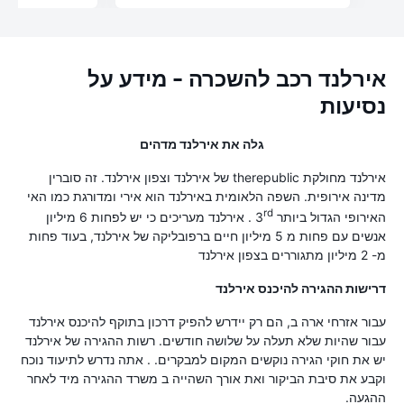
אירלנד רכב להשכרה - מידע על
נסיעות
גלה את אירלנד מדהים
אירלנד מחולקת therepublic של אירלנד וצפון אירלנד. זה סוברין
מדינה אירופית. השפה הלאומית באירלנד הוא אירי ומדורגת כמו האי
rd
האירופי הגדול ביותר 3
. אירלנד מעריכים כי יש לפחות 6 מיליון
אנשים עם פחות מ 5 מיליון חיים ברפובליקה של אירלנד, בעוד פחות
מ- 2 מיליון מתגוררים בצפון אירלנד
דרישות ההגירה להיכנס אירלנד
עבור אזרחי ארה ב, הם רק יידרש להפיק דרכון בתוקף להיכנס אירלנד
עבור שהיות שלא תעלה על שלושה חודשים. רשות ההגירה של אירלנד
יש את חוקי הגירה נוקשים המקום למבקרים. . אתה נדרש לתיעוד נוכח
וקבע את סיבת הביקור ואת אורך השהייה ב משרד ההגירה מיד לאחר
ההגעה.