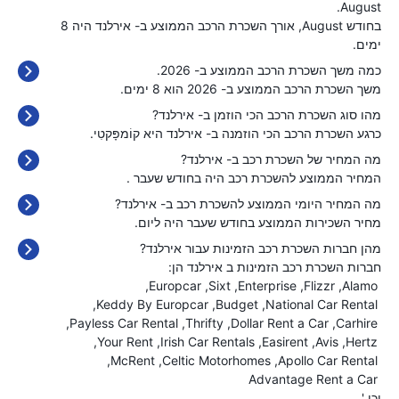
August.
בחודש August, אורך השכרת הרכב הממוצע ב- אירלנד היה 8
ימים.
כמה משך השכרת הרכב הממוצע ב- 2026.
משך השכרת הרכב הממוצע ב- 2026 הוא 8 ימים.
מהו סוג השכרת הרכב הכי הוזמן ב- אירלנד?
כרגע השכרת הרכב הכי הוזמנה ב- אירלנד היא קוֹמפָּקטִי.
מה המחיר של השכרת רכב ב- אירלנד?
המחיר הממוצע להשכרת רכב היה בחודש שעבר
.
מה המחיר היומי הממוצע להשכרת רכב ב- אירלנד?
מחיר השכירות הממוצע בחודש שעבר היה
ליום.
מהן חברות השכרת רכב הזמינות עבור אירלנד?
חברות השכרת רכב הזמינות ב אירלנד הן:
Europcar
Sixt
Enterprise
Flizzr
Alamo
Keddy By Europcar
Budget
National Car Rental
Payless Car Rental
Thrifty
Dollar Rent a Car
Carhire
Your Rent
Irish Car Rentals
Easirent
Avis
Hertz
McRent
Celtic Motorhomes
Apollo Car Rental
Advantage Rent a Car
וכו '...