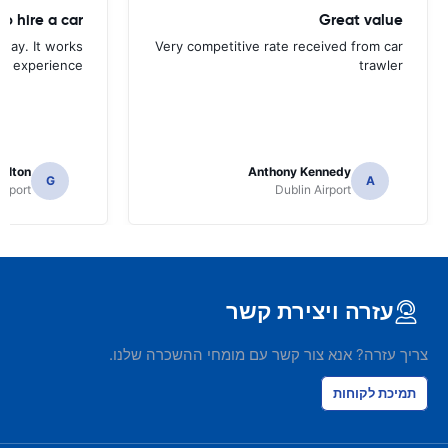
Great value
s way. It works
Very competitive rate received from car
ad experience
trawler
ilton
Anthony Kennedy
G
A
irport
Dublin Airport
עזרה ויצירת קשר
צריך עזרה? אנא צור קשר עם מומחי ההשכרה שלנו.
תמיכת לקוחות