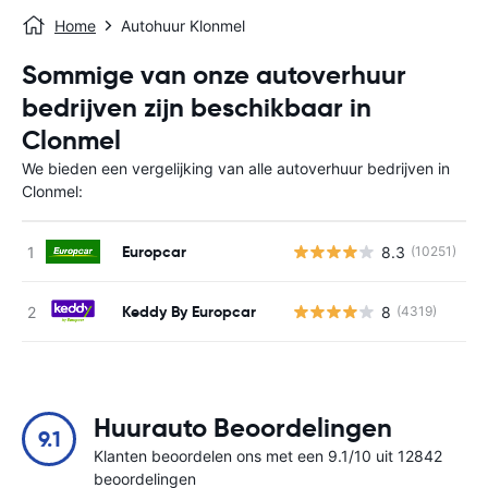
Home
Autohuur Klonmel
Sommige van onze autoverhuur
bedrijven zijn beschikbaar in
Clonmel
We bieden een vergelijking van alle autoverhuur bedrijven in
Clonmel:
Europcar
8.3
(10251)
G
Keddy By Europcar
8
(4319)
G
Huurauto Beoordelingen
9.1
Klanten beoordelen ons met een 9.1/10 uit 12842
beoordelingen