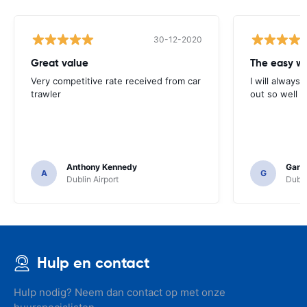
30-12-2020
Great value
Very competitive rate received from car
I will always 
trawler
out so well 
Anthony Kennedy
Gary 
A
G
Dublin Airport
Dubli
Hulp en contact
Hulp nodig? Neem dan contact op met onze