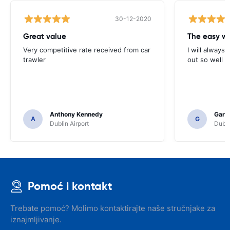
30-12-2020
Great value
Very competitive rate received from car
I will always 
trawler
out so well 
Anthony Kennedy
Gary 
A
G
Dublin Airport
Dubli
Pomoć i kontakt
Trebate pomoć? Molimo kontaktirajte naše stručnjake za
iznajmljivanje.