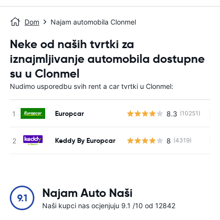
Dom
Najam automobila Clonmel
Neke od naših tvrtki za
iznajmljivanje automobila dostupne
su u Clonmel
Nudimo usporedbu svih rent a car tvrtki u Clonmel:
Europcar
8.3
(10251)
Ne
Keddy By Europcar
8
(4319)
Ne
Najam Auto Naši
9.1
Naši kupci nas ocjenjuju 9.1 /10 od 12842