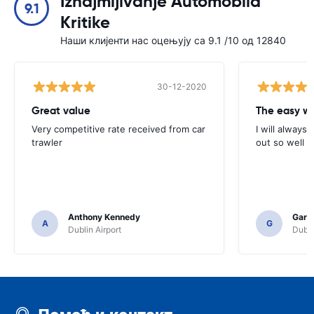
Iznajmljivanje Automobila
9.1
Kritike
Наши клијенти нас оцењују са 9.1 /10 од 12840
30-12-2020
Great value
Very competitive rate received from car
I will always 
trawler
out so well 
Anthony Kennedy
Gary 
A
G
Dublin Airport
Dubli