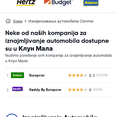
Хоме
Изнајмљивање аутомобила Clonmel
Neke od naših kompanija za
iznajmljivanje automobila dostupne
su u Клун Мала
Nudimo poređenje svih kompanija za iznajmljivanje automobila
u Клун Мала:
Europcar
8.3
(10239)
Н
Keddy By Europcar
8
(4316)
Н