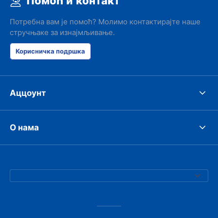
Помоћ и контакт
Потребна вам је помоћ? Молимо контактирајте наше
стручњаке за изнајмљивање.
Корисничка подршка
Аццоунт
О нама