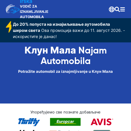
Irska
VODIČ ZA
IZNAMLJIVANJE
AUTOMOBILA
До 20% попуста на изнајмљивање аутомобила
широм света
Ова промоција важи до 11. август 2026. -
искористите је данас!
Клун Мала Najam
Automobila
Potražite automobil za iznajmljivanje u Клун Мала
Упоређујемо све познате добављаче