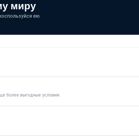
му миру
- воспользуйся ею
щё более выгодные условия.