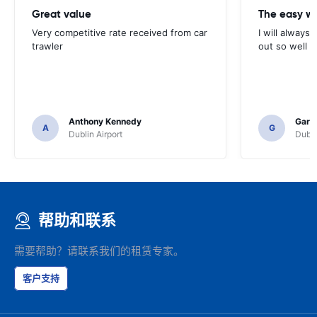
Great value
Very competitive rate received from car
I will always 
trawler
out so well 
Anthony Kennedy
Gary 
A
G
Dublin Airport
Dubli
帮助和联系
需要帮助？请联系我们的租赁专家。
客户支持