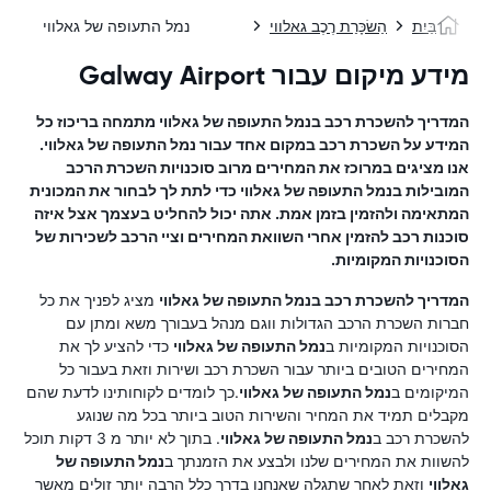
בַּיִת
הַשׂכָּרַת רֶכֶב גאלווי
נמל התעופה של גאלווי
מידע מיקום עבור Galway Airport
המדריך להשכרת רכב ב
נמל התעופה של גאלווי
מתמחה בריכוז כל
המידע על השכרת רכב במקום אחד עבור
נמל התעופה של גאלווי
.
אנו מציגים במרוכז את המחירים מרוב סוכנויות השכרת הרכב
המובילות ב
נמל התעופה של גאלווי
כדי לתת לך לבחור את המכונית
המתאימה ולהזמין בזמן אמת. אתה יכול להחליט בעצמך אצל איזה
סוכנות רכב להזמין אחרי השוואת המחירים וציי הרכב לשכירות של
הסוכנויות המקומיות.
המדריך להשכרת רכב ב
נמל התעופה של גאלווי
מציג לפניך את כל
חברות השכרת הרכב הגדולות ווגם מנהל בעבורך משא ומתן עם
הסוכנויות המקומיות ב
נמל התעופה של גאלווי
כדי להציע לך את
המחירים הטובים ביותר עבור השכרת רכב ושירות וזאת בעבור כל
המיקומים ב
נמל התעופה של גאלווי
.כך לומדים לקוחותינו לדעת שהם
מקבלים תמיד את המחיר והשירות הטוב ביותר בכל מה שנוגע
להשכרת רכב ב
נמל התעופה של גאלווי
. בתוך לא יותר מ 3 דקות תוכל
להשוות את המחירים שלנו ולבצע את הזמנתך ב
נמל התעופה של
גאלווי
וזאת לאחר שתגלה שאנחנו בדרך כלל הרבה יותר זולים מאשר