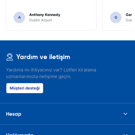
Anthony Kennedy
Gary 
A
G
Dublin Airport
Dubli
Yardım ve iletişim
Yardıma mı ihtiyacınız var? Lütfen kiralama
uzmanlarımızla iletişime geçin.
Müşteri desteği
Hesap