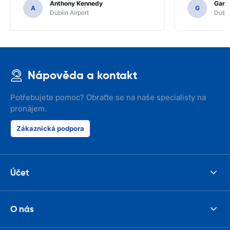
Anthony Kennedy
Gary 
A
G
Dublin Airport
Dubli
Nápověda a kontakt
Potřebujete pomoc? Obraťte se na naše specialisty na
pronájem.
Zákaznická podpora
Účet
O nás