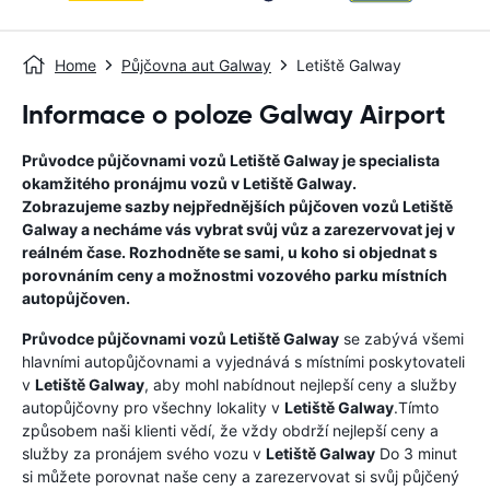
Home
Půjčovna aut Galway
Letiště Galway
Informace o poloze Galway Airport
Průvodce půjčovnami vozů
Letiště Galway
je specialista
okamžitého pronájmu vozů v
Letiště Galway
.
Zobrazujeme sazby nejpřednějších půjčoven vozů
Letiště
Galway
a necháme vás vybrat svůj vůz a zarezervovat jej v
reálném čase. Rozhodněte se sami, u koho si objednat s
porovnáním ceny a možnostmi vozového parku místních
autopůjčoven.
Průvodce půjčovnami vozů
Letiště Galway
se zabývá všemi
hlavními autopůjčovnami a vyjednává s místními poskytovateli
v
Letiště Galway
, aby mohl nabídnout nejlepší ceny a služby
autopůjčovny pro všechny lokality v
Letiště Galway
.Tímto
způsobem naši klienti vědí, že vždy obdrží nejlepší ceny a
služby za pronájem svého vozu v
Letiště Galway
Do 3 minut
si můžete porovnat naše ceny a zarezervovat si svůj půjčený