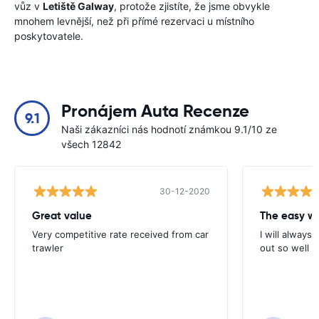
vůz v
Letiště Galway
, protože zjistíte, že jsme obvykle
mnohem levnější, než při přímé rezervaci u místního
poskytovatele.
Pronájem Auta Recenze
9.1
Naši zákazníci nás hodnotí známkou 9.1/10 ze
všech 12842
30-12-2020
Great value
Very competitive rate received from car
I will always 
trawler
out so well 