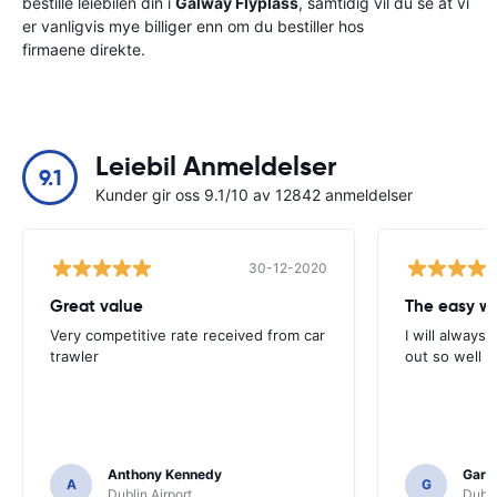
bestille leiebilen din i
Galway Flyplass
, samtidig vil du se at vi
er vanligvis mye billiger enn om du bestiller hos
firmaene direkte.
Leiebil Anmeldelser
9.1
Kunder gir oss 9.1/10 av 12842 anmeldelser
30-12-2020
Great value
Very competitive rate received from car
I will always 
trawler
out so well 
Anthony Kennedy
Gary 
A
G
Dublin Airport
Dubli