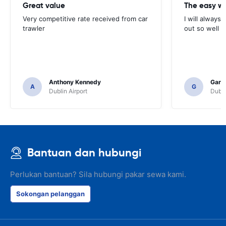
Great value
Very competitive rate received from car
I will always 
trawler
out so well 
Anthony Kennedy
Gary 
A
G
Dublin Airport
Dubli
Bantuan dan hubungi
Perlukan bantuan? Sila hubungi pakar sewa kami.
Sokongan pelanggan