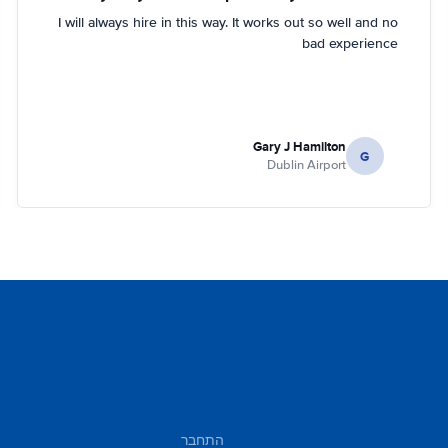
I will always hire in this way. It works out so well and no
bad experience
Gary J Hamilton
G
Dublin Airport
התחבר