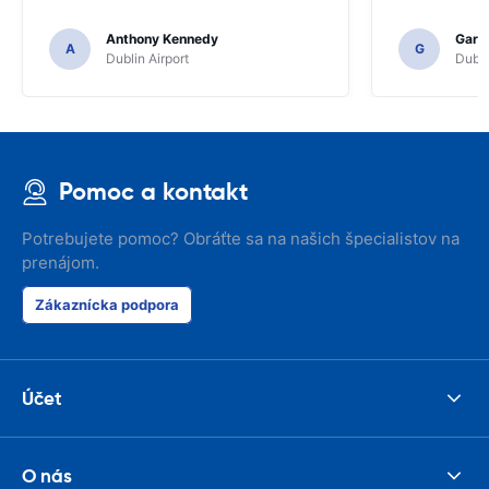
Anthony Kennedy
Gary 
A
G
Dublin Airport
Dubli
Pomoc a kontakt
Potrebujete pomoc? Obráťte sa na našich špecialistov na
prenájom.
Zákaznícka podpora
Účet
O nás