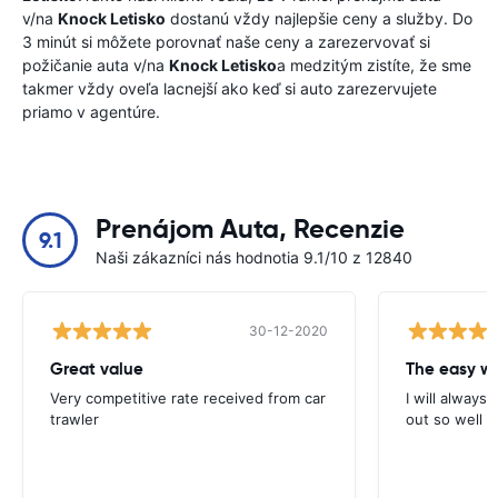
v/na
Knock Letisko
dostanú vždy najlepšie ceny a služby. Do
3 minút si môžete porovnať naše ceny a zarezervovať si
požičanie auta v/na
Knock Letisko
a medzitým zistíte, že sme
takmer vždy oveľa lacnejší ako keď si auto zarezervujete
priamo v agentúre.
Prenájom Auta, Recenzie
9.1
Naši zákazníci nás hodnotia 9.1/10 z 12840
30-12-2020
Great value
Very competitive rate received from car
I will always 
trawler
out so well 