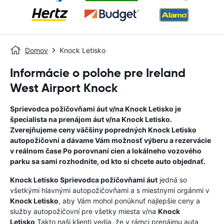
Domov
Knock Letisko
Informácie o polohe pre Ireland
West Airport Knock
Sprievodca požičovňami áut v/na
Knock Letisko
je
špecialista na prenájom áut v/na
Knock Letisko
.
Zverejňujeme ceny väčšiny popredných
Knock Letisko
autopožičovní a dávame Vám možnosť výberu a rezervácie
v reálnom čase Po porovnaní cien a lokálneho vozového
parku sa sami rozhodnite, od kto si chcete auto objednať.
Knock Letisko
Sprievodca požičovňami áut
jedná so
všetkými hlavnými autopožičovňami a s miestnymi orgánmi v
Knock Letisko
, aby Vám mohol ponúknuť najlepšie ceny a
služby autopožičovní pre všetky miesta v/na
Knock
Letisko
.Takto naši klienti vedia, že v rámci prenájmu auta