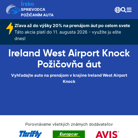
Írsko
SPRIEVODCA
POŽIČANÍM AUTA
Zľava až do výšky 20% na prenájom áut po celom svete
Táto akcia platí do 11. augusta 2026 - využite ju ešte
dnes!
Ireland West Airport Knock
Požičovňa áut
Vyhľadajte auto na prenájom v krajine Ireland West Airport
Knock
Porovnávame všetkých známych dodávateľov