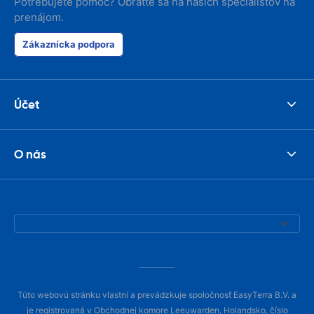
Potrebujete pomoc? Obráťte sa na našich špecialistov na
prenájom.
Zákaznícka podpora
Účet
O nás
Túto webovú stránku vlastní a prevádzkuje spoločnosť EasyTerra B.V. a
je registrovaná v Obchodnej komore Leeuwarden, Holandsko, číslo