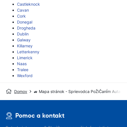
Castleknock
Cavan
Cork
Donegal
Drogheda
Dublin
Galway
Killarney
Letterkenny
Limerick
Naas
Tralee
Wexford
Domov
🚙 Mapa stránok - Sprievodca PoŽiČanÍm Auta
Pomoc a kontakt