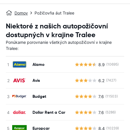
Domov
Požičovňa áut Tralee
Niektoré z našich autopožičovní
dostupných v krajine Tralee
Ponúkame porovnanie všetkých autopožičovní v krajine
Tralee:
Alamo
8.9
(10695)
Avis
6.2
(7427)
Budget
7.6
(11503)
Dollar Rent a Car
7.6
(5286)
Europcar
8.4
(10239)