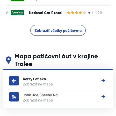
National Car Rental
8.2
(491)
Zobraziť všetky požičovne
Mapa požičovní áut v krajine
Tralee
Pozrite si naše hlavné požičovne áut v krajine Tralee
Kerry Letisko
Zobraziť na mape
John Joe Sheehy Rd
Zobraziť na mape