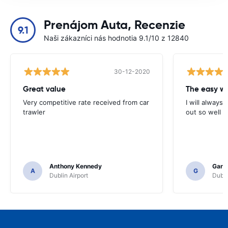
Prenájom Auta, Recenzie
9.1
Naši zákazníci nás hodnotia 9.1/10 z 12840
30-12-2020
Great value
Very competitive rate received from car
I will always 
trawler
out so well 
Anthony Kennedy
Gary 
A
G
Dublin Airport
Dubli