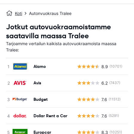
Koti
Autonvuokraus Tralee
Jotkut autovuokraamoistamme
saatavilla maassa Tralee
Tarjoamme vertailun kaikista autovuokraamoista maassa
Tralee:
Alamo
8.9
(10701)
Avis
6.2
(7437)
Budget
7.6
(11512)
Dollar Rent a Car
7.6
(5291)
Europcar
8.3
(10251)