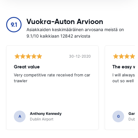
Vuokra-Auton Arvioon
9.1
Asiakkaiden keskimääräinen arvosana meistä on
9.1/10 kaikkiaan 12842 arviosta
30-12-2020
Great value
Very competitive rate received from car
I will always 
trawler
out so well 
Anthony Kennedy
Gary 
A
G
Dublin Airport
Dubli