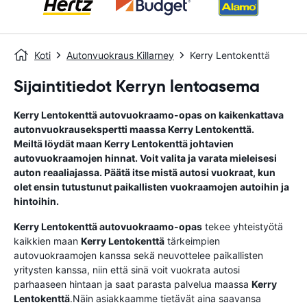
Koti
Autonvuokraus Killarney
Kerry Lentokenttä
Sijaintitiedot Kerryn lentoasema
Kerry Lentokenttä
autovuokraamo-opas
on kaikenkattava
autonvuokrausekspertti maassa
Kerry Lentokenttä
.
Meiltä löydät maan
Kerry Lentokenttä
johtavien
autovuokraamojen hinnat. Voit valita ja varata mieleisesi
auton reaaliajassa. Päätä itse mistä autosi vuokraat, kun
olet ensin tutustunut paikallisten vuokraamojen autoihin ja
hintoihin.
Kerry Lentokenttä
autovuokraamo-opas
tekee yhteistyötä
kaikkien maan
Kerry Lentokenttä
tärkeimpien
autovuokraamojen kanssa sekä neuvottelee paikallisten
yritysten kanssa, niin että sinä voit vuokrata autosi
parhaaseen hintaan ja saat parasta palvelua maassa
Kerry
Lentokenttä
.Näin asiakkaamme tietävät aina saavansa