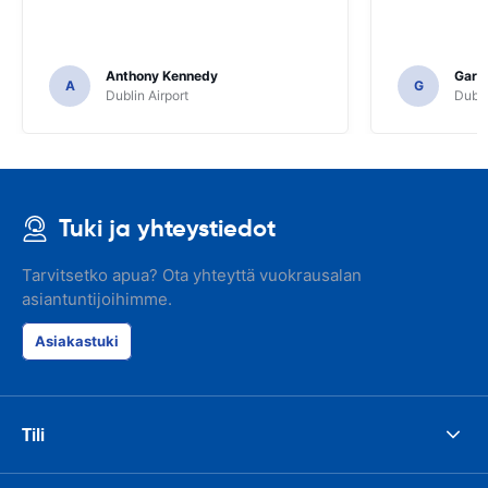
Anthony Kennedy
Gary 
A
G
Dublin Airport
Dubli
Tuki ja yhteystiedot
Tarvitsetko apua? Ota yhteyttä vuokrausalan
asiantuntijoihimme.
Asiakastuki
Tili