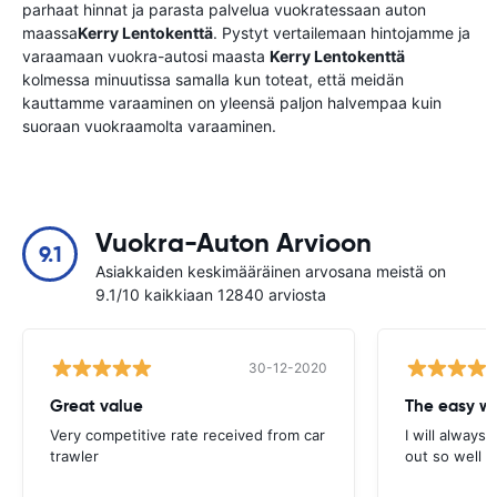
parhaat hinnat ja parasta palvelua vuokratessaan auton
maassa
Kerry Lentokenttä
. Pystyt vertailemaan hintojamme ja
varaamaan vuokra-autosi maasta
Kerry Lentokenttä
kolmessa minuutissa samalla kun toteat, että meidän
kauttamme varaaminen on yleensä paljon halvempaa kuin
suoraan vuokraamolta varaaminen.
Vuokra-Auton Arvioon
9.1
Asiakkaiden keskimääräinen arvosana meistä on
9.1/10 kaikkiaan 12840 arviosta
30-12-2020
Great value
Very competitive rate received from car
I will always 
trawler
out so well 