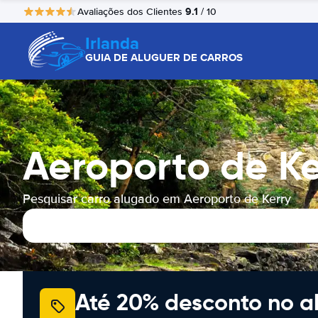
9.1
Avaliações dos Clientes
/ 10
Irlanda
GUIA DE ALUGUER DE CARROS
Aeroporto de K
Pesquisar carro alugado em Aeroporto de Kerry
Até 20% desconto no a