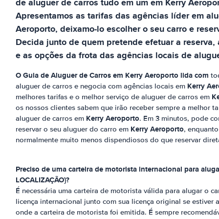
de aluguer de carros tudo em um
em
Kerry Aeropo
Apresentamos as tarifas das agências líder em al
Aeroporto
, deixamo-lo escolher o seu carro e reser
Decida junto de quem pretende efetuar a reserva,
e as opções da frota das agências locais de alugue
O Guia de Aluguer de Carros em
Kerry Aeroporto
lida com
to
Kerry Ae
aluguer de carros e negocia com agências locais em
Ke
melhores tarifas e o melhor serviço de aluguer de carros em
os nossos clientes sabem que irão receber sempre a melhor tar
Kerry Aeroporto
aluguer de carros em
. Em 3 minutos, pode co
Kerry Aeroporto
reservar o seu aluguer do carro em
, enquant
normalmente muito menos dispendiosos do que reservar diret
Preciso de uma carteira de motorista internacional para alug
LOCALIZAÇÃO}?
É necessária uma carteira de motorista válida para alugar o c
licença internacional junto com sua licença original se estiver
onde a carteira de motorista foi emitida. É sempre recomendáve