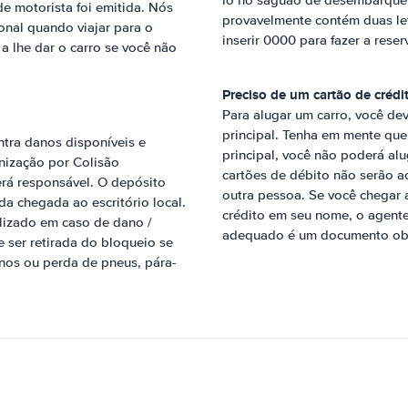
lo no saguão de desembarque
de motorista foi emitida. Nós
provavelmente contém duas let
onal quando viajar para o
inserir 0000 para fazer a reser
 a lhe dar o carro se você não
Preciso de um cartão de créd
Para alugar um carro, você de
principal. Tenha em mente qu
ntra danos disponíveis e
principal, você não poderá alu
mnização por Colisão
cartões de débito não serão a
erá responsável. O depósito
outra pessoa. Se você chegar a
a chegada ao escritório local.
crédito em seu nome, o agente 
lizado em caso de dano /
adequado é um documento obri
e ser retirada do bloqueio se
nos ou perda de pneus, pára-