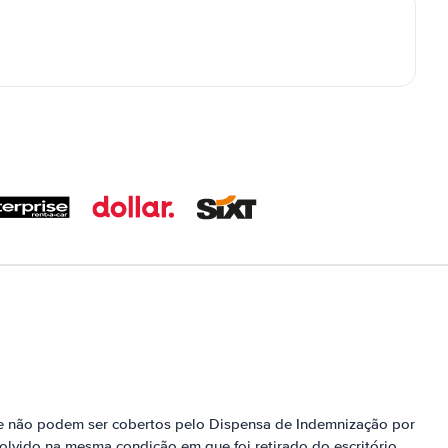
nte não podem ser cobertos pelo Dispensa de Indemnização por
olvido na mesma condição em que foi retirado do escritório,