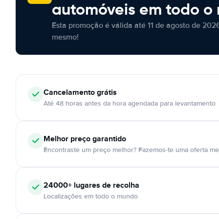
automóveis em todo o
Esta promoção é válida até 11 de agosto de 2026
mesmo!
Cancelamento
grátis
Até 48 horas antes da hora agendada para levantamento
Melhor preço garantido
Encontraste um preço melhor? Fazemos-te uma oferta mel
24000+
lugares de recolha
Localizações em todo o mundo