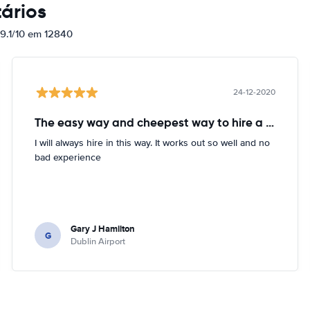
ários
 9.1/10 em 12840
24-12-2020
The easy way and cheepest way to hire a car
I will always hire in this way. It works out so well and no
bad experience
Gary J Hamilton
G
Dublin Airport