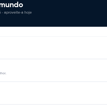
 mundo
 - aproveite-a hoje
hor.