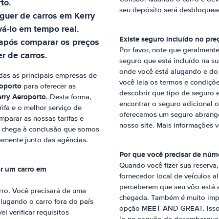
rto
.
seu depósito será desbloquea
uguer de carros em
Kerry
vá-lo em tempo real.
Existe seguro incluído no pre
 após comparar os preços
Por favor, note que geralmente
r de carros.
seguro que está incluído na su
onde você está alugando e do
das as principais empresas de
você leia os termos e condiçõe
roporto
para oferecer as
descobrir que tipo de seguro 
rry Aeroporto
. Desta forma,
encontrar o seguro adicional 
ifa e o melhor serviço de
oferecemos um seguro abrang
mparar as nossas tarifas e
nosso site. Mais informações v
o chega à conclusão que somos
amente junto das agências.
Por que você precisar de núm
Quando você fizer sua reserva
ar um carro em
fornecedor local de veículos 
perceberem que seu vôo está a
arro. Você precisará de uma
chegada. Também é muito impo
 alugando o carro fora do país
opção MEET AND GREAT. Isso si
l verificar requisitos