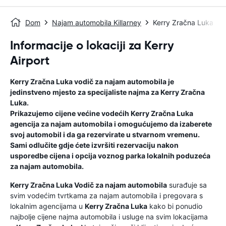
Dom
Najam automobila Killarney
Kerry Zračna Luka
Informacije o lokaciji za Kerry
Airport
Kerry Zračna Luka
vodič za najam automobila
je
jedinstveno mjesto za specijaliste najma za
Kerry Zračna
Luka
.
Prikazujemo cijene većine vodećih
Kerry Zračna Luka
agencija za najam automobila i omogućujemo da izaberete
svoj automobil i da ga rezervirate u stvarnom vremenu.
Sami odlučite gdje ćete izvršiti rezervaciju nakon
usporedbe cijena i opcija voznog parka lokalnih poduzeća
za najam automobila.
Kerry Zračna Luka
Vodič za najam automobila
surađuje sa
svim vodećim tvrtkama za najam automobila i pregovara s
lokalnim agencijama u
Kerry Zračna Luka
kako bi ponudio
najbolje cijene najma automobila i usluge na svim lokacijama