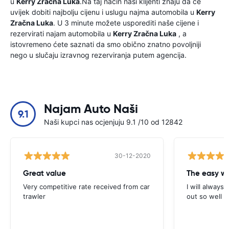
u
Kerry Zračna Luka
.Na taj način naši klijenti znaju da će
uvijek dobiti najbolju cijenu i uslugu najma automobila u
Kerry
Zračna Luka
. U 3 minute možete usporediti naše cijene i
rezervirati najam automobila u
Kerry Zračna Luka
, a
istovremeno ćete saznati da smo obično znatno povoljniji
nego u slučaju izravnog rezerviranja putem agencija.
Najam Auto Naši
9.1
Naši kupci nas ocjenjuju 9.1 /10 od 12842
30-12-2020
Great value
Very competitive rate received from car
I will always 
trawler
out so well 