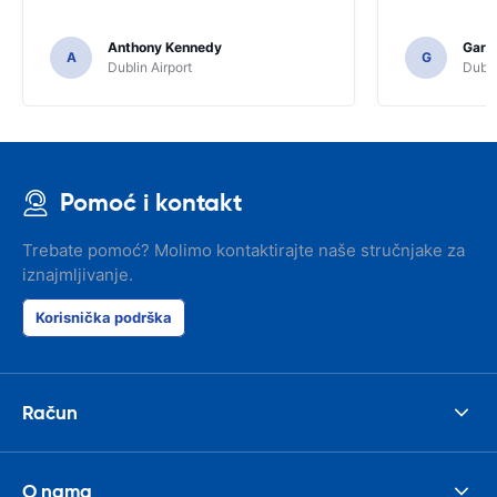
Anthony Kennedy
Gary 
A
G
Dublin Airport
Dubli
Pomoć i kontakt
Trebate pomoć? Molimo kontaktirajte naše stručnjake za
iznajmljivanje.
Korisnička podrška
Račun
O nama