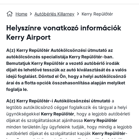
Home
Autóbérlés Killarney
Kerry Repülőtér
Helyszínre vonatkozó információk
Kerry Airport
A(z)
Kerry Repülőtér
Autókölcsönzési útmutató
az
autókölcsönzés specialistája
Kerry Repülőtér
-ban.
Bemutatjuk
Kerry Repülőtér
a vezető autóbérlő irodák
díjait és lehetővé tesszük az autó kiválasztását és a valós
idejű foglalást. Döntsd el Ön, hogy a helyi autókölcsönző
árai és a flotta opciók összehasonlítása alapján melyiket
foglalja le.
A(z)
Kerry Repülőtér
-i Autókölcsönzési útmutató
a
legtöbb autókölcsönző céggel foglalkozik és tárgyal a helyi
ügynökségekkel
Kerry Repülőtér
, hogy a legjobb autóbérleti
díjakat és szolgáltatásokat ajánlhassa
Kerry Repülőtér
minden területén.Így ügyfeleink tudják, hogy mindig a legjobb
autóbérleti díjakat és szolgáltatást kapják
Kerry Repülőtér
-