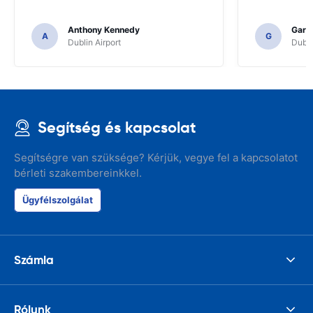
Anthony Kennedy
Gary 
A
G
Dublin Airport
Dubli
Segítség és kapcsolat
Segítségre van szüksége? Kérjük, vegye fel a kapcsolatot
bérleti szakembereinkkel.
Ügyfélszolgálat
Számla
Rólunk