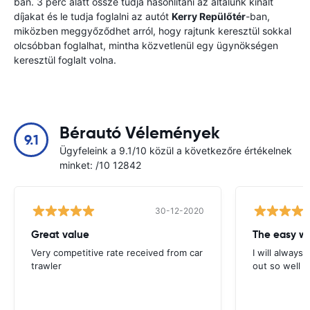
ban. 3 perc alatt össze tudja hasonlítani az általunk kínált
díjakat és le tudja foglalni az autót
Kerry Repülőtér
-ban,
miközben meggyőződhet arról, hogy rajtunk keresztül sokkal
olcsóbban foglalhat, mintha közvetlenül egy ügynökségen
keresztül foglalt volna.
Bérautó Vélemények
9.1
Ügyfeleink a 9.1/10 közül a következőre értékelnek
minket: /10 12842
30-12-2020
Great value
Very competitive rate received from car
I will always 
trawler
out so well 