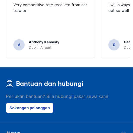
Very competitive rate received from car
I will always 
trawler
out so well 
Anthony Kennedy
Gary 
A
G
Dublin Airport
Dubli
Bantuan dan hubungi
Perlukan bantuan? Sila hubungi pakar sewa kami.
Sokongan pelanggan