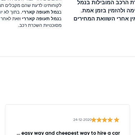
ת הרכב המובילות ב
נמל
לקוחותינו לדעת שהם מקבלים תמ
ה ולהזמין בזמן אמת.
נמל תעופה קאררי
ב
ין אחרי השוואת המחירים
נמל תעופה קאררי
ב
וזאת לאחר 
מסוכנויות השכרת רכב.
24-12-2020
The easy way and cheepest way to hire a car