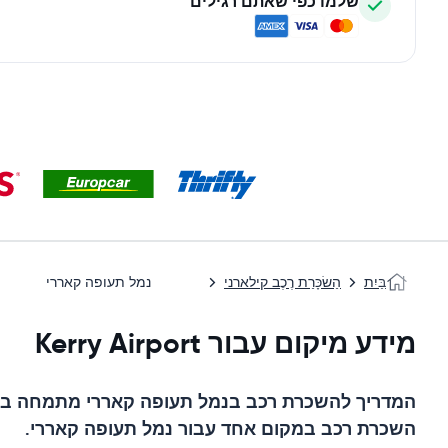
שלמו כפי שאתם רגילים
בַּיִת
הַשׂכָּרַת רֶכֶב קילארני
נמל תעופה קאררי
מידע מיקום עבור Kerry Airport
המדריך להשכרת רכב ב
נמל תעופה קאררי
מתמחה ברי
השכרת רכב במקום אחד עבור
נמל תעופה קאררי
.