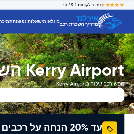
9.1
דירוגי לקוחות
/ 10
אירלנד
בינלאומי
שאלות נפוצות
תמיכת
מדריך השכרת רכב
Kerry Airport השכרת רכב
חפש רכב שכור בKerry Airport
עד 20% הנחה על רכב