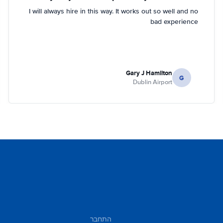
I will always hire in this way. It works out so well and no
bad experience
Gary J Hamilton
G
Dublin Airport
התחבר