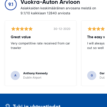
Vuokra-Auton Arvioon
9.1
Asiakkaiden keskimääräinen arvosana meistä on
9.1/10 kaikkiaan 12840 arviosta
30-12-2020
Great value
Very competitive rate received from car
I will always 
trawler
out so well 
Anthony Kennedy
Gary 
A
G
Dublin Airport
Dubli
Tuki ja yhteystiedot