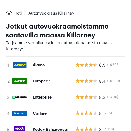
Koti
Autonvuokraus Killarney
Jotkut autovuokraamoistamme
saatavilla maassa Killarney
Tarjoamme vertailun kaikista autovuokraamoista maassa
Killarney:
Alamo
8.9
(10695)
Europcar
8.4
(10239)
Enterprise
8.3
(2406)
Carhire
8
(235)
Keddy By Europcar
8
(4316)