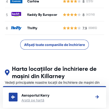
Carhire
8
(235)
Keddy By Europcar
8
(4316)
Thrifty
7.9
(6965)
Afișați toate companiile de închiriere
Harta locațiilor de închiriere de
mașini din Killarney
Vedeți principalele noastre locații de închiriere de mașini din
Killarney
Aeroportul Kerry
Arată pe hartă