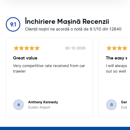
Închiriere Mașină Recenzii
9.1
Clienții noștri ne acordă o notă de 9.1/10 din 12840
30-12-2020
Great value
Very competitive rate received from car
I will always 
trawler
out so well 
Anthony Kennedy
Gary 
A
G
Dublin Airport
Dubli