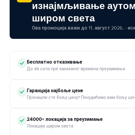
изнајмљивање ауто
широм света
Ова промоција важи до 11. август 2026. - ис
Бесплатно отказивање
До 48 сати пре заказаног времена преузимања
Гаранција најбоље цене
Пронашли сте бољу цену? Понудићемо вам бољу цен
24000+ локација за преузимање
Локације широм света