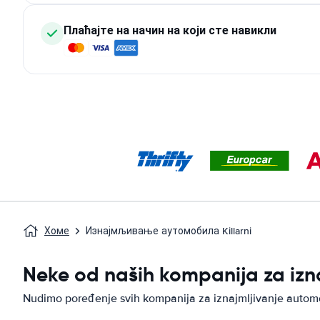
Плаћајте на начин на који сте навикли
Хоме
Изнајмљивање аутомобила Killarni
Neke od naših kompanija za izn
Nudimo poređenje svih kompanija za iznajmljivanje autom