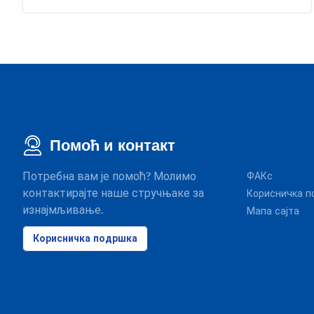
Помоћ и контакт
Потребна вам је помоћ? Молимо
ФАКс
контактирајте наше стручњаке за
Корисничка п
изнајмљивање.
Мапа сајта
Корисничка подршка