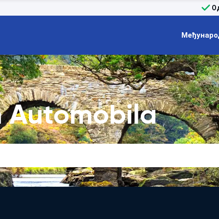
О
Међунаро
 Automobila