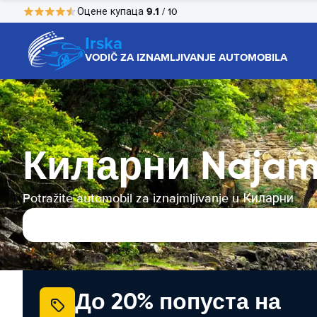
9.1
Оцене купаца
/ 10
Irska
VODIČ ZA IZNAMLJIVANJE AUTOMOBILA
Киларни Najam
Potražite automobil za iznajmljivanje u Киларни
До 20% попуста на