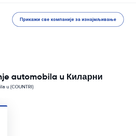
Прикажи све компаније за изнајмљивање
anje automobila u Киларни
bila u {COUNTRI}