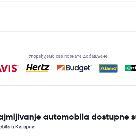
Упоређујемо све познате добављаче
ajmljivanje automobila dostupne 
obila u Киларни: