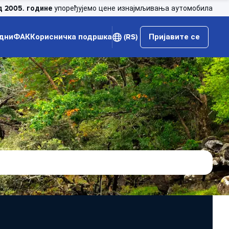
д 2005. године
упоређујемо цене изнајмљивања аутомобила
дни
ФАК
Корисничка подршка
(RS)
Пријавите се