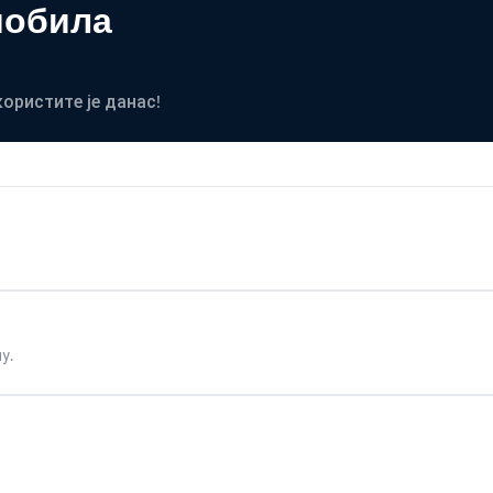
мобила
користите је данас!
у.