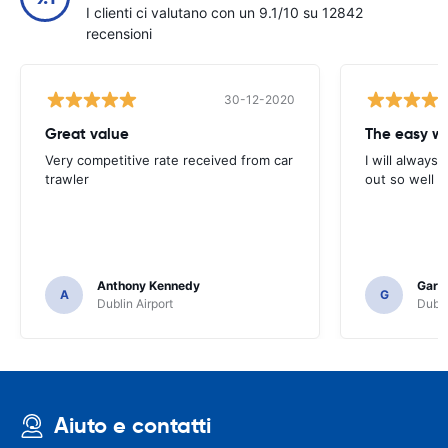
I clienti ci valutano con un 9.1/10 su 12842
recensioni
30-12-2020
Great value
Very competitive rate received from car
I will always 
trawler
out so well 
Anthony Kennedy
Gary 
A
G
Dublin Airport
Dubli
Aiuto e contatti