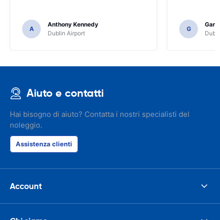
Anthony Kennedy
Gary 
A
G
Dublin Airport
Dubli
Aiuto e contatti
Hai bisogno di aiuto? Contatta i nostri specialisti del
noleggio.
Assistenza clienti
Account