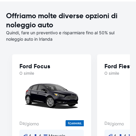
Offriamo molte diverse opzioni di
noleggio auto
Quindi, fare un preventivo e risparmiare fino al 50% sul
noleggio auto in Irlanda
Ford Focus
Ford Fiesta
O simile
O simile
Da
Da
/giorno
/giorno
4
4
Manuale
4
4
M