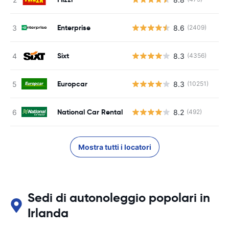
Enterprise
8.6
(2409)
Sixt
8.3
(4356)
Europcar
8.3
(10251)
National Car Rental
8.2
(492)
Mostra tutti i locatori
Sedi di autonoleggio popolari in
Irlanda