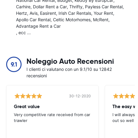
National Car Rental
Budget
Keddy By Europcar
Carhire
Dollar Rent a Car
Thrifty
Payless Car Rental
Hertz
Avis
Easirent
Irish Car Rentals
Your Rent
Apollo Car Rental
Celtic Motorhomes
McRent
Advantage Rent a Car
, ecc ...
Noleggio Auto Recensioni
9.1
I clienti ci valutano con un 9.1/10 su 12842
recensioni
30-12-2020
Great value
Very competitive rate received from car
I will always 
trawler
out so well 