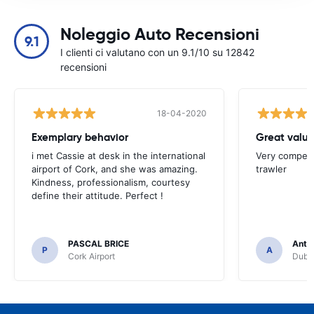
Noleggio Auto Recensioni
9.1
I clienti ci valutano con un 9.1/10 su 12842
recensioni
18-04-2020
Exemplary behavior
Great valu
i met Cassie at desk in the international
Very competit
airport of Cork, and she was amazing.
trawler
Kindness, professionalism, courtesy
define their attitude. Perfect !
PASCAL BRICE
Anth
P
A
Cork Airport
Dubli