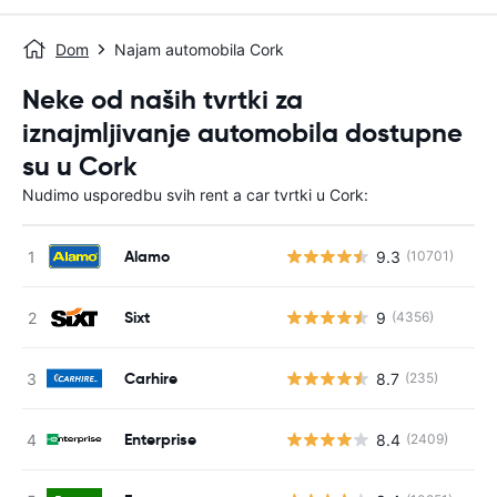
Dom
Najam automobila Cork
Neke od naših tvrtki za
iznajmljivanje automobila dostupne
su u Cork
Nudimo usporedbu svih rent a car tvrtki u Cork:
Alamo
9.3
(10701)
Sixt
9
(4356)
Carhire
8.7
(235)
Enterprise
8.4
(2409)