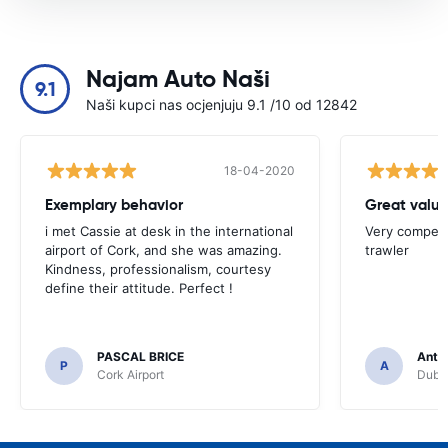
Najam Auto Naši
9.1
Naši kupci nas ocjenjuju 9.1 /10 od 12842
18-04-2020
Exemplary behavior
Great valu
i met Cassie at desk in the international
Very competit
airport of Cork, and she was amazing.
trawler
Kindness, professionalism, courtesy
define their attitude. Perfect !
PASCAL BRICE
Anth
P
A
Cork Airport
Dubli