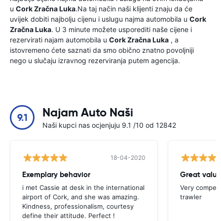
u
Cork Zračna Luka
.Na taj način naši klijenti znaju da će
uvijek dobiti najbolju cijenu i uslugu najma automobila u
Cork
Zračna Luka
. U 3 minute možete usporediti naše cijene i
rezervirati najam automobila u
Cork Zračna Luka
, a
istovremeno ćete saznati da smo obično znatno povoljniji
nego u slučaju izravnog rezerviranja putem agencija.
Najam Auto Naši
9.1
Naši kupci nas ocjenjuju 9.1 /10 od 12842
18-04-2020
Exemplary behavior
Great valu
i met Cassie at desk in the international
Very competit
airport of Cork, and she was amazing.
trawler
Kindness, professionalism, courtesy
define their attitude. Perfect !