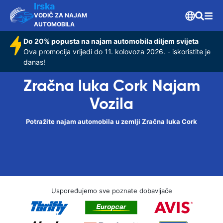
Irska
VODIČ ZA NAJAM
AUTOMOBILA
Do 20% popusta na najam automobila diljem svijeta
Ova promocija vrijedi do 11. kolovoza 2026. - iskoristite je
danas!
Zračna luka Cork Najam
Vozila
Potražite najam automobila u zemlji Zračna luka Cork
Uspoređujemo sve poznate dobavljače