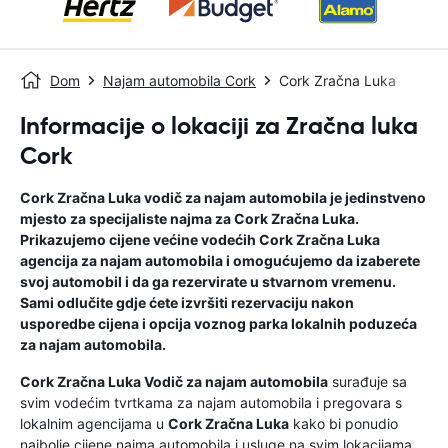
Dom
Najam automobila Cork
Cork Zračna Luka
Informacije o lokaciji za Zračna luka
Cork
Cork Zračna Luka
vodič za najam automobila
je jedinstveno
mjesto za specijaliste najma za
Cork Zračna Luka
.
Prikazujemo cijene većine vodećih
Cork Zračna Luka
agencija za najam automobila i omogućujemo da izaberete
svoj automobil i da ga rezervirate u stvarnom vremenu.
Sami odlučite gdje ćete izvršiti rezervaciju nakon
usporedbe cijena i opcija voznog parka lokalnih poduzeća
za najam automobila.
Cork Zračna Luka
Vodič za najam automobila
surađuje sa
svim vodećim tvrtkama za najam automobila i pregovara s
lokalnim agencijama u
Cork Zračna Luka
kako bi ponudio
najbolje cijene najma automobila i usluge na svim lokacijama