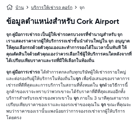
บ้าน
บริการให้เช่ารถ คอร์ก
จุก
ข้อมูลตำแหน่งสำหรับ Cork Airport
จุก
คู่มือการเช่ารถ
เป็นผู้ให้เช่ารถครบวงจรที่ชำนาญสำหรับ
จุก
เราแสดงราคาจากผู้ให้บริการรถเช่าชั้นนำส่วนใหญ่ใน
จุก
อนุญาต
ให้คุณเลือกรถด้วยตัวคุณเองและทำการจองได้ในเวลานั้นทันที ให้
คุณตัดสินใจด้วยตัวคุณเองว่าควรเลือกใช้ผู้ให้บริการคนใดหลังจากที่
ได้เปรียบเทียบราคาและรถที่มีให้เลือกในท้องถิ่น
จุก
คู่มือการเช่ารถ
ได้ทำการตกลงกับทุกบริษัทผู้ให้เช่ารถรายใหญ่
และต่อรองกับผู้ให้บริการในท้องถิ่นใน
จุก
เพื่อข้อเสนอของราคาการ
เช่ารถที่ดีที่สุดและการบริการในสถานที่ทั้งหมดใน
จุก
ด้วยวิธีการนี้
ลูกค้าของเราจะทราบว่าพวกเขาจะได้รับราคาที่ดีที่สุดเสมออีกทั้ง
บริการสำหรับรถเช่าของพวกเขาใน
จุก
ภายใน 3 นาทีคุณสามารถ
เปรียบเทียบราคาของเราและจองรถเช่าของคุณใน
จุก
ขณะที่คุณจะ
พบว่าราคาของเรานั้นแพงน้อยกว่าการจองรถเช่าจากผู้ให้บริการ
โดยตรง