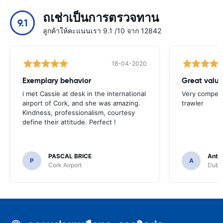
ถเช่าเป็นการตรวจทาน
9.1
ลูกค้าให้คะแนนเรา 9.1 /10 จาก 12842
18-04-2020
Exemplary behavior
Great valu
i met Cassie at desk in the international
Very competit
airport of Cork, and she was amazing.
trawler
Kindness, professionalism, courtesy
define their attitude. Perfect !
PASCAL BRICE
Anth
P
A
Cork Airport
Dubli