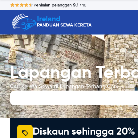
9.1
Penilaian pelanggan
/ 10
Ireland
PANDUAN SEWA KERETA
Lapangan Terba
Cari Kereta Sewa di Lapangan Terbang Cork
Diskaun sehingga 20% 