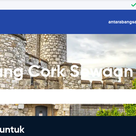
antarabangs
ng Cork Sewaan 
untuk