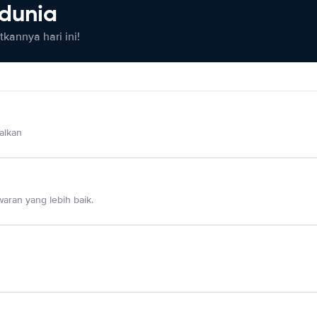
 dunia
kannya hari ini!
alkan
aran yang lebih baik.