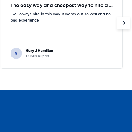
The easy way and cheepest way to hire a car
I will always hire in this way. It works out so well and no
bad experience
Gary J Hamilton
G
Dublin Airport