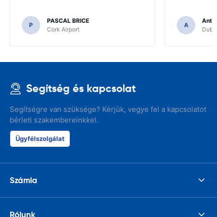
PASCAL BRICE
Anth
P
A
Cork Airport
Dubli
Segítség és kapcsolat
Segítségre van szüksége? Kérjük, vegye fel a kapcsolatot
bérleti szakembereinkkel.
Ügyfélszolgálat
Számla
Rólunk