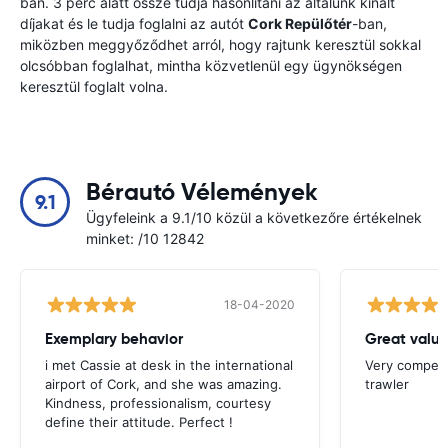
ban. 3 perc alatt össze tudja hasonlítani az általunk kínált
díjakat és le tudja foglalni az autót
Cork Repülőtér
-ban,
miközben meggyőződhet arról, hogy rajtunk keresztül sokkal
olcsóbban foglalhat, mintha közvetlenül egy ügynökségen
keresztül foglalt volna.
Bérautó Vélemények
9.1
Ügyfeleink a 9.1/10 közül a következőre értékelnek
minket: /10 12842
18-04-2020
Exemplary behavior
Great valu
i met Cassie at desk in the international
Very competit
airport of Cork, and she was amazing.
trawler
Kindness, professionalism, courtesy
define their attitude. Perfect !