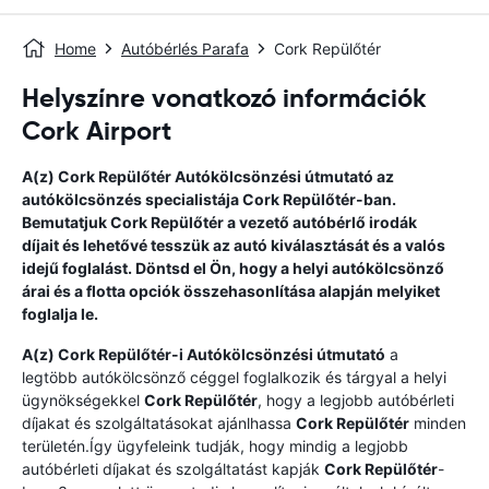
Home
Autóbérlés Parafa
Cork Repülőtér
Helyszínre vonatkozó információk
Cork Airport
A(z)
Cork Repülőtér
Autókölcsönzési útmutató
az
autókölcsönzés specialistája
Cork Repülőtér
-ban.
Bemutatjuk
Cork Repülőtér
a vezető autóbérlő irodák
díjait és lehetővé tesszük az autó kiválasztását és a valós
idejű foglalást. Döntsd el Ön, hogy a helyi autókölcsönző
árai és a flotta opciók összehasonlítása alapján melyiket
foglalja le.
A(z)
Cork Repülőtér
-i Autókölcsönzési útmutató
a
legtöbb autókölcsönző céggel foglalkozik és tárgyal a helyi
ügynökségekkel
Cork Repülőtér
, hogy a legjobb autóbérleti
díjakat és szolgáltatásokat ajánlhassa
Cork Repülőtér
minden
területén.Így ügyfeleink tudják, hogy mindig a legjobb
autóbérleti díjakat és szolgáltatást kapják
Cork Repülőtér
-