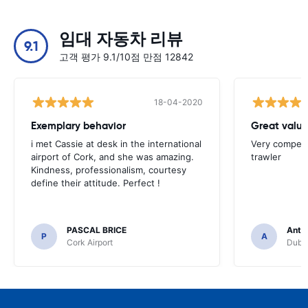
임대 자동차 리뷰
9.1
고객 평가 9.1/10점 만점 12842
18-04-2020
Exemplary behavior
Great valu
i met Cassie at desk in the international
Very competit
airport of Cork, and she was amazing.
trawler
Kindness, professionalism, courtesy
define their attitude. Perfect !
PASCAL BRICE
Anth
P
A
Cork Airport
Dubli