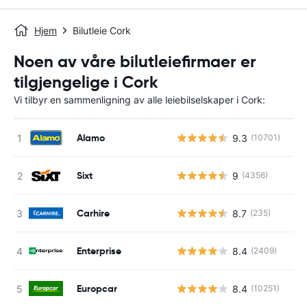
Hjem
Bilutleie Cork
Noen av våre bilutleiefirmaer er
tilgjengelige i Cork
Vi tilbyr en sammenligning av alle leiebilselskaper i Cork:
Alamo
9.3
(10701)
Sixt
9
(4356)
Carhire
8.7
(235)
Enterprise
8.4
(2409)
Europcar
8.4
(10251)