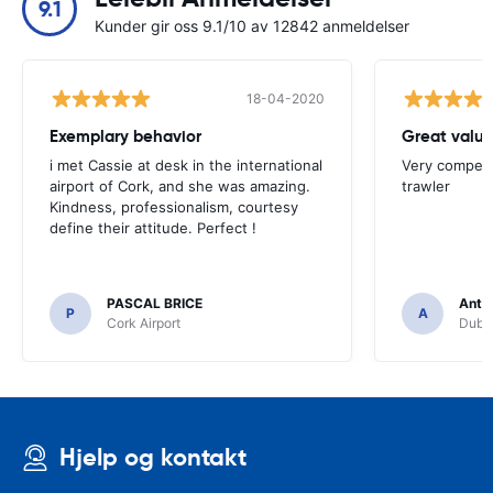
9.1
Kunder gir oss 9.1/10 av 12842 anmeldelser
18-04-2020
Exemplary behavior
Great valu
i met Cassie at desk in the international
Very competit
airport of Cork, and she was amazing.
trawler
Kindness, professionalism, courtesy
define their attitude. Perfect !
PASCAL BRICE
Anth
P
A
Cork Airport
Dubli
Hjelp og kontakt